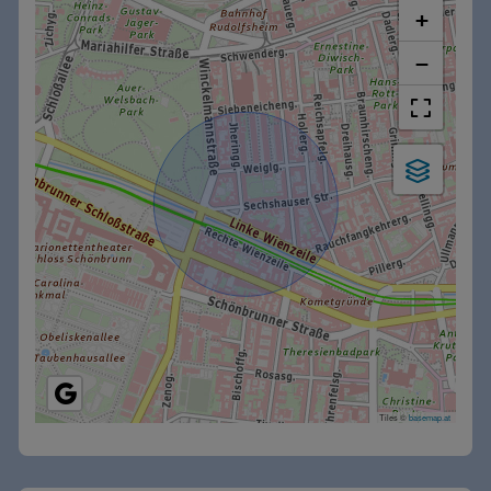
+
−
Tiles ©
basemap.at