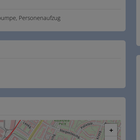
pumpe
Personenaufzug
+