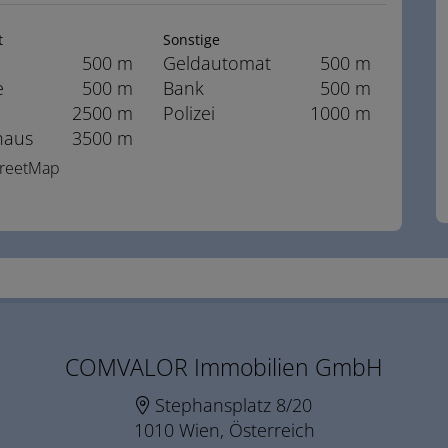
t
Sonstige
500 m
Geldautomat
500 m
e
500 m
Bank
500 m
2500 m
Polizei
1000 m
haus
3500 m
StreetMap
COMVALOR Immobilien GmbH
Stephansplatz 8/20
1010 Wien, Österreich