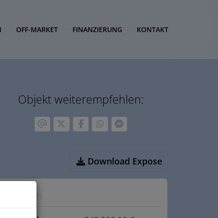
N
OFF-MARKET
FINANZIERUNG
KONTAKT
Objekt weiterempfehlen:
Download Expose
Eckdaten