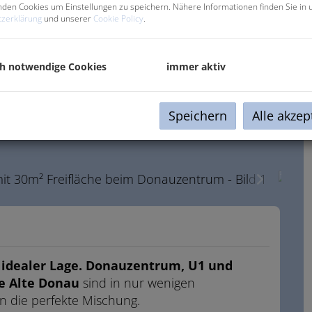
den Cookies um Einstellungen zu speichern. Nähere Informationen finden Sie in 
zerklärung
und unserer
Cookie Policy
.
ch notwendige Cookies
immer aktiv
Speichern
Alle akzep
h
idealer Lage.
Donauzentrum, U1 und
e Alte Donau
sind in nur wenigen
 die perfekte Mischung.