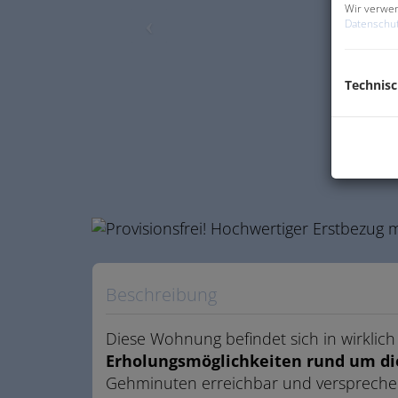
Wir verwen
Datenschut
Technis
Beschreibung
Diese Wohnung befindet sich in wirklic
Erholungsmöglichkeiten rund um di
Gehminuten erreichbar und versprechen