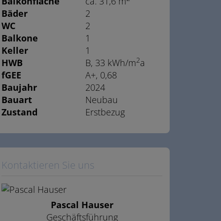
Balkonfläche
ca. 31,6 m
Bäder
2
WC
2
Balkone
1
Keller
1
2
HWB
B, 33 kWh/m
a
fGEE
A+, 0,68
Baujahr
2024
Bauart
Neubau
Zustand
Erstbezug
Kontaktieren Sie uns
Pascal Hauser
Geschäftsführung