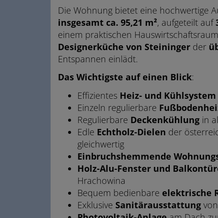
Die Wohnung bietet eine hochwertige A
insgesamt ca. 95,21 m²
, aufgeteilt auf
einem praktischen Hauswirtschaftsrau
Designerküche von Steininger
der
üb
Entspannen einlädt.
Das Wichtigste auf einen Blick
:
Effizientes
Heiz- und Kühlsyste
Einzeln regulierbare
Fußbodenhe
Regulierbare
Deckenkühlung
in 
Edle
Echtholz-Dielen
der österrei
gleichwertig
Einbruchshemmende Wohnungs
Holz-Alu-Fenster und Balkontü
Hrachowina
Bequem bedienbare
elektrische 
Exklusive
Sanitärausstattung
von
Photovoltaik-Anlage
am Dach zur