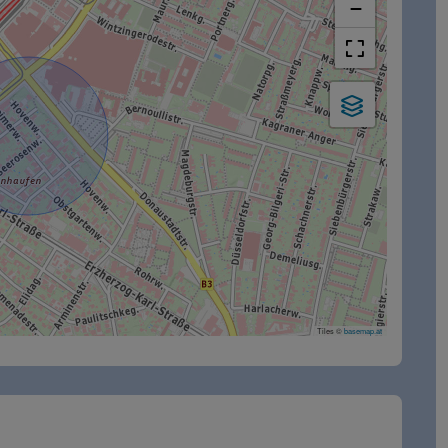
−
Tiles ©
basemap.at