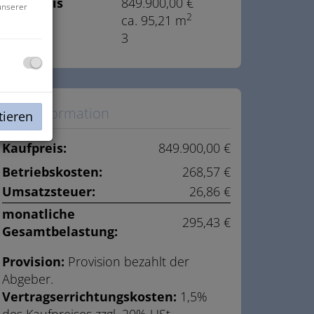
Kaufpreis
849.900,00 €
unserer
2
Fläche
ca. 95,21 m
Zimmer
3
Preisinformation
tieren
Kaufpreis:
849.900,00 €
Betriebskosten:
268,57 €
Umsatzsteuer:
26,86 €
monatliche
295,43 €
Gesamtbelastung:
Provision:
Provision bezahlt der
Abgeber.
Vertragserrichtungskosten:
1,5%