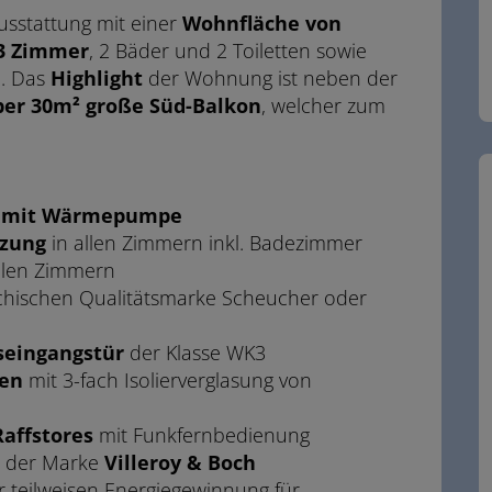
usstattung mit einer
Wohnfläche von
3
Zimmer
, 2 Bäder und 2 Toiletten sowie
m. Das
Highlight
der Wohnung ist neben der
er 30m² große Süd-Balkon
, welcher zum
m mit Wärmepumpe
izung
in allen Zimmern inkl. Badezimmer
allen Zimmern
chischen Qualitätsmarke Scheucher oder
eingangstür
der Klasse WK3
ren
mit 3-fach Isolierverglasung von
Raffstores
mit Funkfernbedienung
 der Marke
Villeroy & Boch
 teilweisen Energiegewinnung für