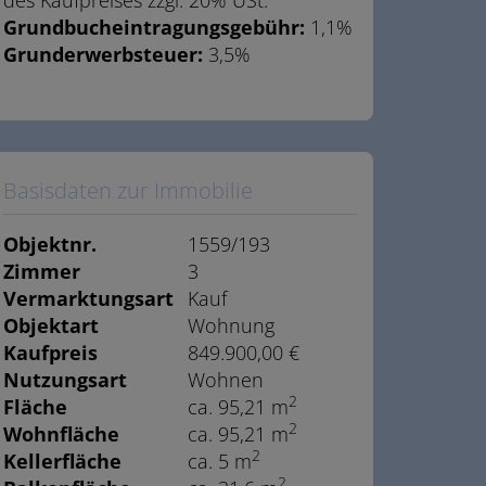
des Kaufpreises zzgl. 20% USt.
Grundbucheintragungsgebühr:
1,1%
Grunderwerbsteuer:
3,5%
Basisdaten zur Immobilie
Objektnr.
1559/193
Zimmer
3
Vermarktungsart
Kauf
Objektart
Wohnung
Kaufpreis
849.900,00 €
Nutzungsart
Wohnen
2
Fläche
ca. 95,21 m
2
Wohnfläche
ca. 95,21 m
2
Kellerfläche
ca. 5 m
2