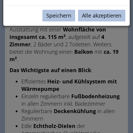
Wohnung ist die perfekte Kombination aus
Grün- und zentraler Lage
.
Speichern
Alle akzeptieren
Die Wohnung bietet eine hochwertige
Ausstattung mit einer
Wohnfläche von
insgesamt ca. 115 m²
, aufgeteilt auf
4
Zimmer
, 2 Bäder und 2 Toiletten. Weiters
bietet die Wohnung einen
Balkon
mit
ca.
19
m²
.
Das Wichtigste auf einen Blick
:
Effizientes
Heiz- und Kühlsystem mit
Wärmepumpe
Einzeln regulierbare
Fußbodenheizung
in allen Zimmern inkl. Badezimmer
Regulierbare
Deckenkühlung
in allen
Zimmern
Edle
Echtholz-Dielen
der