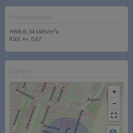
Energieausweis
2
HWB
B, 34 kWh/m
a
fGEE
A+, 0,67
Lageplan
+
−