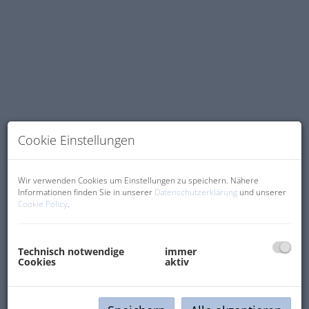
Cookie Einstellungen
Wir verwenden Cookies um Einstellungen zu speichern. Nähere
Informationen finden Sie in unserer
Datenschutzerklärung
und unserer
Cookie Policy
.
Beschreibung
Technisch notwendige
immer
Cookies
aktiv
Dieses Traumgrundstück in der idyllischen
Gemeinde Göttschach auf einer Anhöhe von