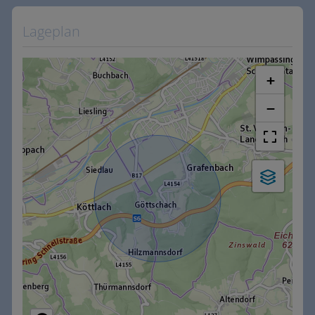
Lageplan
+
−