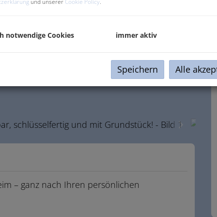
zerklärung
und unserer
Cookie Policy
.
ch notwendige Cookies
immer aktiv
Speichern
Alle akzep
eim – ganz nach Ihren persönlichen