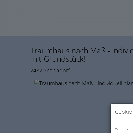
Traumhaus nach Maß - individu
mit Grundstück!
2432 Schwadorf
Cookie 
Wir verwen