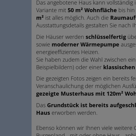
Das angebotene Haus kann vollständig 
Variante mit
50 m² Wohnfläche
bis hin
m²
ist alles möglich. Auch die
Raumauft
Ausstattungsdetails gestalten Sie nach
Die Häuser werden
schlüsselfertig
übe
sowie
moderner Wärmepumpe
ausges
energieeffizientes Heizen.
Sie haben zudem die Wahl zwischen ei
Beispielbildern) oder einer
klassischen
Die gezeigten Fotos zeigen ein bereits fe
Veranschaulichung der möglichen Ausf
gezeigte Musterhaus mit 120m² Woh
Das
Grundstück ist bereits aufgesch
Haus
erworben werden.
Ebenso können wir Ihnen viele weitere 
Burgenland - mit oder ohne Haus - anbie