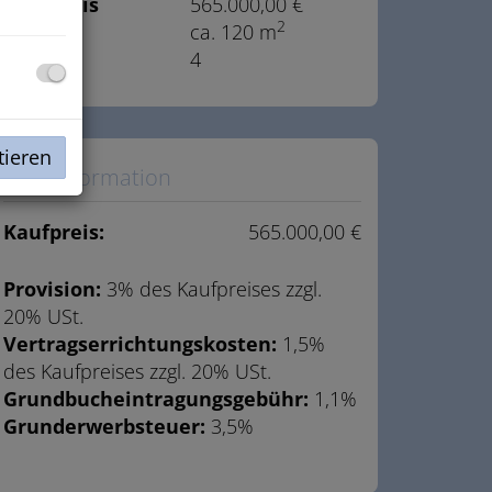
Kaufpreis
565.000,00 €
2
Fläche
ca. 120 m
Zimmer
4
tieren
Preisinformation
Kaufpreis:
565.000,00 €
Provision:
3% des Kaufpreises zzgl.
20% USt.
Vertragserrichtungskosten:
1,5%
des Kaufpreises zzgl. 20% USt.
Grundbucheintragungsgebühr:
1,1%
Grunderwerbsteuer:
3,5%