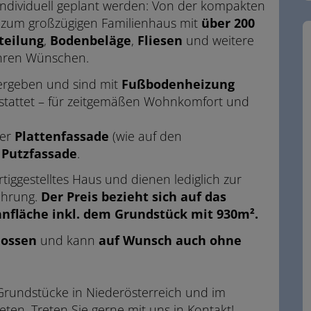
individuell geplant werden: Von der kompakten
 zum großzügigen Familienhaus mit
über 200
eilung
,
Bodenbeläge
,
Fliesen
und weitere
 Ihren Wünschen.
rgeben und sind mit
Fußbodenheizung
tattet – für zeitgemäßen Wohnkomfort und
ner
Plattenfassade
(wie auf den
 Putzfassade
.
rtiggestelltes Haus und dienen lediglich zur
ührung.
Der Preis bezieht sich auf das
nfläche inkl. dem Grundstück mit 930m².
lossen
und kann
auf Wunsch auch ohne
Grundstücke in Niederösterreich und im
ten. Treten Sie gerne mit uns in Kontakt!