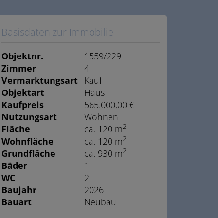
Basisdaten zur Immobilie
Objektnr.
1559/229
Zimmer
4
Vermarktungsart
Kauf
Objektart
Haus
Kaufpreis
565.000,00 €
Nutzungsart
Wohnen
2
Fläche
ca. 120 m
2
Wohnfläche
ca. 120 m
2
Grundfläche
ca. 930 m
Bäder
1
WC
2
Baujahr
2026
Bauart
Neubau