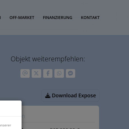
N
OFF-MARKET
FINANZIERUNG
KONTAKT
Objekt weiterempfehlen:
Download Expose
Eckdaten
unserer