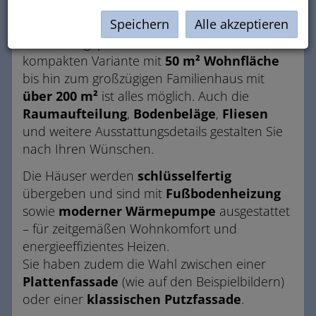
Speichern
Alle akzeptieren
Das angebotene Haus kann vollständig
individuell geplant werden: Von der
kompakten Variante mit
50 m² Wohnfläche
bis hin zum großzügigen Familienhaus mit
über 200 m²
ist alles möglich. Auch die
Raumaufteilung
,
Bodenbeläge
,
Fliesen
und weitere Ausstattungsdetails gestalten Sie
nach Ihren Wünschen.
Die Häuser werden
schlüsselfertig
übergeben und sind mit
Fußbodenheizung
sowie
moderner Wärmepumpe
ausgestattet
– für zeitgemäßen Wohnkomfort und
energieeffizientes Heizen.
Sie haben zudem die Wahl zwischen einer
Plattenfassade
(wie auf den Beispielbildern)
oder einer
klassischen Putzfassade
.