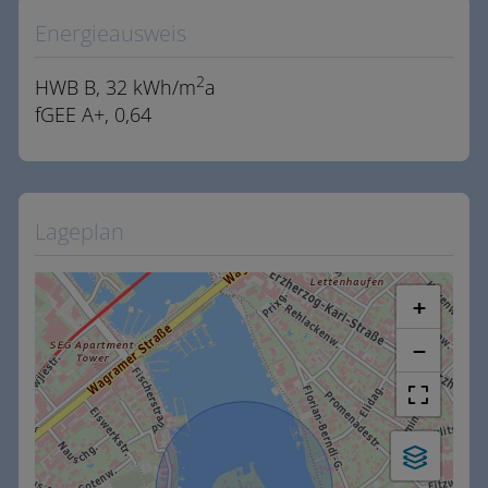
Energieausweis
2
HWB
B, 32 kWh/m
a
fGEE
A+, 0,64
Lageplan
+
−