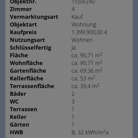
Objektnr.
1559/240
Zimmer
4
Vermarktungsart
Kauf
Objektart
Wohnung
Kaufpreis
1.399.900,00 €
Nutzungsart
Wohnen
Schlüsselfertig
Ja
2
Fläche
ca. 90,71 m
2
Wohnfläche
ca. 90,71 m
2
Gartenfläche
ca. 69,36 m
2
Kellerfläche
ca. 53 m
2
Terrassenfläche
ca. 39,4 m
Bäder
2
WC
3
Terrassen
1
Keller
1
Gärten
1
2
HWB
B, 32 kWh/m
a