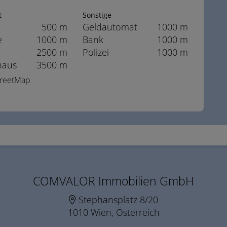
t
Sonstige
500 m
Geldautomat
1000 m
e
1000 m
Bank
1000 m
2500 m
Polizei
1000 m
haus
3500 m
StreetMap
COMVALOR Immobilien GmbH
Stephansplatz 8/20
1010 Wien, Österreich