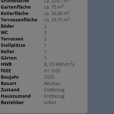
Grundfläche
ca. 229,1 m
2
Gartenfläche
ca. 75 m
2
Kellerfläche
ca. 56,68 m
2
Terrassenfläche
ca. 29,15 m
Bäder
2
WC
3
Terrassen
2
Stellplätze
1
Keller
1
Gärten
1
2
HWB
B, 35 kWh/m
a
fGEE
A+, 0,65
Baujahr
2025
Bauart
Neubau
Zustand
Erstbezug
Hauszustand
Erstbezug
Beziehbar
sofort