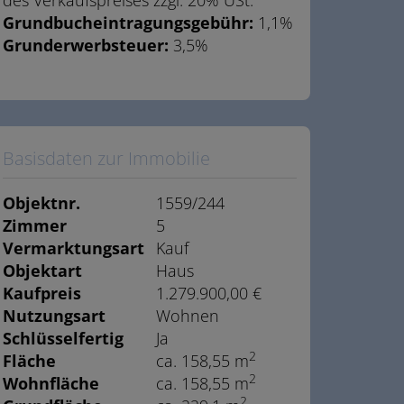
des Verkaufspreises zzgl. 20% USt.
Grundbucheintragungsgebühr:
1,1%
Grunderwerbsteuer:
3,5%
Basisdaten zur Immobilie
Objektnr.
1559/244
Zimmer
5
Vermarktungsart
Kauf
Objektart
Haus
Kaufpreis
1.279.900,00 €
Nutzungsart
Wohnen
Schlüsselfertig
Ja
2
Fläche
ca. 158,55 m
2
Wohnfläche
ca. 158,55 m
2