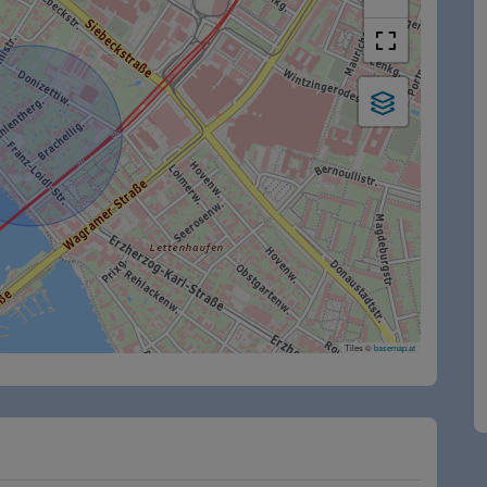
Tiles ©
basemap.at