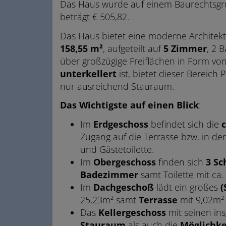
Das Haus wurde auf einem Baurechtsgru
beträgt € 505,82.
Das Haus bietet eine moderne Architekt
158,55 m²
, aufgeteilt auf
5
Zimmer
, 2 
über großzügige Freiflächen in Form vo
unterkellert
ist, bietet dieser Bereich
nur ausreichend Stauraum.
Das Wichtigste auf einen Blick
:
Im
Erdgeschoss
befindet sich die
c
Zugang auf die Terrasse bzw. in de
und Gästetoilette.
Im
Obergeschoss
finden sich
3 Sc
Badezimmer
samt Toilette mit ca.
Im
Dachgeschoß
lädt ein großes
(
25,23m² samt
Terrasse
mit 9,02m²
Das
Kellergeschoss
mit seinen i
Stauraum
als auch die
Möglichke