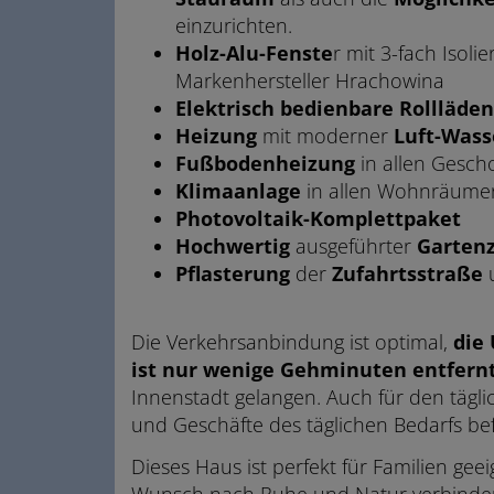
einzurichten.
Holz-Alu-Fenste
r mit 3-fach Isol
Markenhersteller Hrachowina
Elektrisch bedienbare Rollläden
Heizung
mit moderner
Luft-Was
Fußbodenheizung
in allen Gesch
Klimaanlage
in allen Wohnräume
Photovoltaik-Komplettpaket
Hochwertig
ausgeführter
Garten
Pflasterung
der
Zufahrtsstraße
Die Verkehrsanbindung ist optimal,
die
ist nur wenige Gehminuten entfern
Innenstadt gelangen. Auch für den tägli
und Geschäfte des täglichen Bedarfs bef
Dieses Haus ist perfekt für Familien gee
Wunsch nach Ruhe und Natur verbinden 