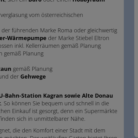
ierverglasung vom österreichischen
der führenden Marke Roma oder gleichwertig
ser-Wärmepumpe
der Marke Stiebel Eltron
ossen inkl. Kellerräumen gemäß Planung
n gemäß Planung
zaun
gemäß Planung
und der
Gehwege
 U-Bahn-Station Kagran sowie Alte Donau
t
. So können Sie bequem und schnell in die
chen Einkauf ist gesorgt, denn ein Supermärkte
inden sich in unmittelbarer Nähe.
ignet, die den Komfort einer Stadt mit dem
möchten. Der weitläufige Garten bietet Ihren