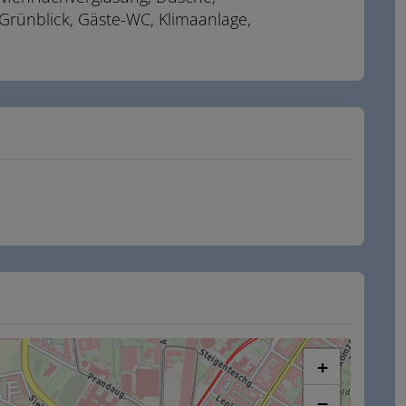
Grünblick
Gäste-WC
Klimaanlage
+
−