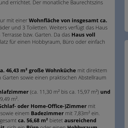
nd errichtet. Der monatliche Baurechtszins
ur mit einer
Wohnfläche von insgesamt ca.
Bäder und 3 Toiletten. Weiters verfügt das Haus
n Terrasse bzw. Garten. Da das
Haus voll
 Platz für einen Hobbyraum, Büro oder einfach
a.
46,43 m² große Wohnküche
mit direktem
n Garten sowie einen praktischen Abstellraum
hlafzimmer
(ca. 11,30 m² bis ca. 15,97 m²)
und
 9,49 m².
Schlaf- oder Home-Office-)Zimmer
mit
 sowie einem
Badezimmer
mit 7,83m² ein.
nsgesamt
ca. 56,68 m²
bietet
ausreichend
it
, sich ein
Büro
oder einen
Hobbyraum