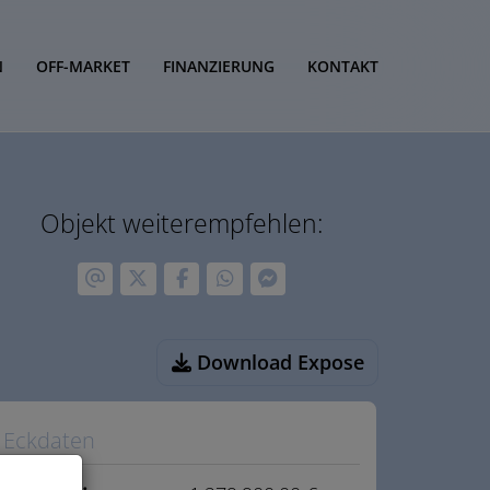
N
OFF-MARKET
FINANZIERUNG
KONTAKT
Objekt weiterempfehlen:
Download Expose
Eckdaten