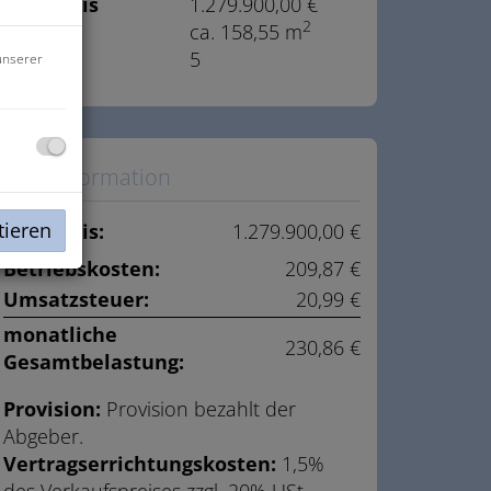
Kaufpreis
1.279.900,00 €
2
Fläche
ca. 158,55 m
Zimmer
5
unserer
Preisinformation
tieren
Kaufpreis:
1.279.900,00 €
Betriebskosten:
209,87 €
Umsatzsteuer:
20,99 €
monatliche
230,86 €
Gesamtbelastung:
Provision:
Provision bezahlt der
Abgeber.
Vertragserrichtungskosten:
1,5%