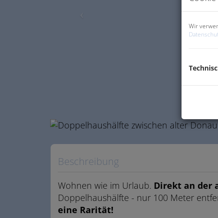
Wir verwen
Datenschut
Technis
Beschreibung
Wohnen wie im Urlaub.
Direkt an der
Doppelhaushälfte - nur 100 Meter entf
eine Rarität!