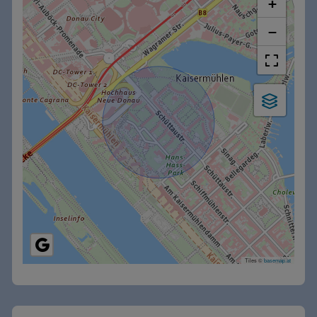
+
−
Tiles ©
basemap.at