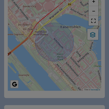
+
−
Tiles ©
basemap.at