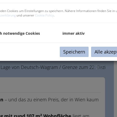
den Cookies um Einstellungen zu speichern. Nähere Informationen finden Sie in 
zerklärung
und unserer
Cookie Policy
.
ch notwendige Cookies
immer aktiv
Speichern
Alle akzep
en
– und das zu einem Preis, der in Wien kaum
 mit rund 107 m² Wohnfläche
liegt am