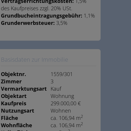
Vertragserrichtungskosten:
1,5%
des Kaufpreises zzgl. 20% USt.
Grundbucheintragungsgebühr:
1,1%
Grunderwerbsteuer:
3,5%
Basisdaten zur Immobilie
Objektnr.
1559/301
Zimmer
3
Vermarktungsart
Kauf
Objektart
Wohnung
Kaufpreis
299.000,00 €
Nutzungsart
Wohnen
2
Fläche
ca. 106,94 m
2
Wohnfläche
ca. 106,94 m