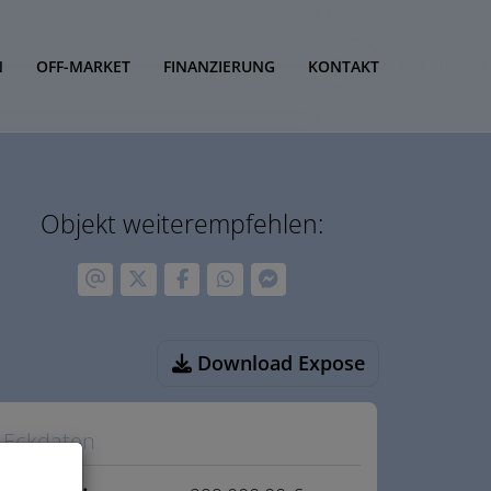
N
OFF-MARKET
FINANZIERUNG
KONTAKT
Objekt weiterempfehlen:
Download Expose
Eckdaten