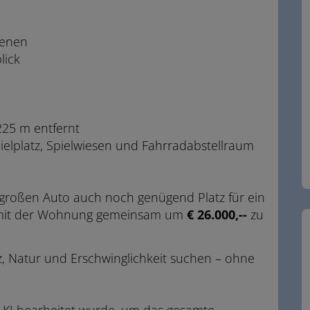
benen
lick
225 m entfernt
ielplatz, Spielwiesen und Fahrradabstellraum
großen Auto auch noch genügend Platz für ein
st mit der Wohnung gemeinsam um
€ 26.000,--
zu
tz, Natur und Erschwinglichkeit suchen – ohne
it KI bearbeitet wurde, um das gesamte