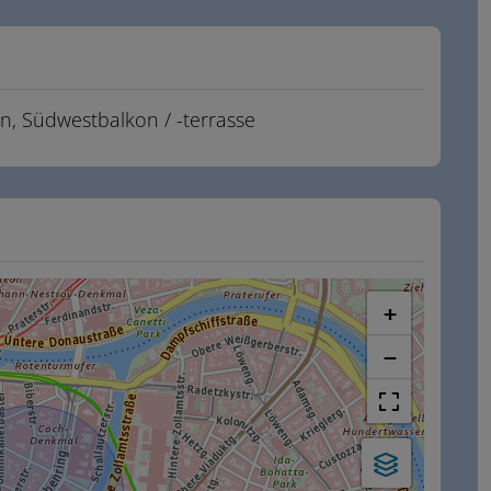
in
Südwestbalkon / -terrasse
+
−