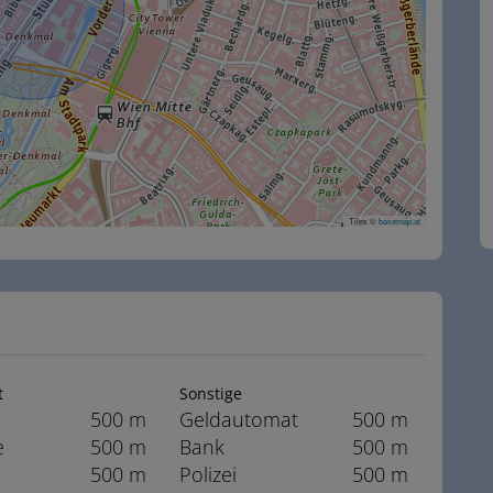
Tiles ©
basemap.at
t
Sonstige
500 m
Geldautomat
500 m
e
500 m
Bank
500 m
500 m
Polizei
500 m