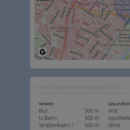
Infrastruktur/Entfernungen (POIs)
Verkehr
Gesundhei
Bus
500 m
Arzt
U-Bahn
500 m
Apothek
Straßenbahn /
500 m
Klinik