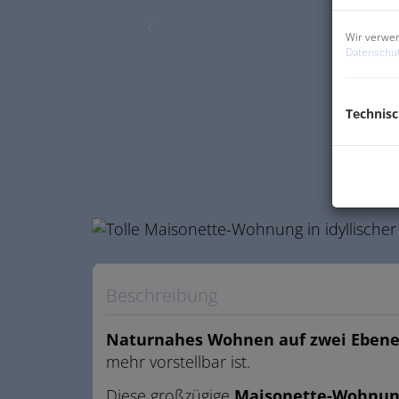
Wir verwen
Datenschut
Technis
Beschreibung
Naturnahes Wohnen auf zwei Eben
mehr vorstellbar ist.
Diese großzügige
Maisonette-Wohnung