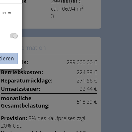
Kaufpreis
299.000,00 €
2
Fläche
ca. 106,94 m
unserer
Zimmer
3
Preisinformation
tieren
Kaufpreis:
299.000,00 €
Betriebskosten:
224,39 €
Reparaturrücklage:
271,56 €
Umsatzsteuer:
22,44 €
monatliche
518,39 €
Gesamtbelastung:
Provision:
3% des Kaufpreises zzgl.
20% USt.